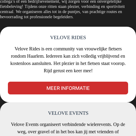
collega’s of een bedrijfsevenement, wij zorgen voor een onvergetelijke
fietsbeleving! Tijdens onze ritten staan plezier, verbinding en sportiviteit
centraal. We organiseren alles tot in de puntjes, van prachtige routes en
bevoorrading tot professionele begeleiders.
VELOVE RIDES
Velove Rides is een community van vrouwelijke fietsers
rondom Haarlem. Iedereen kan zich volledig vrijblijvend en
kostenloos aansluiten. Het plezier in het fietsen staat voorop.
Rijd gerust een keer mee!
MEER INFORMATIE
VELOVE EVENTS
Velove Events organiseert verbindende wielerevents. Op de
weg, over gravel of in het bos kan jij met vrienden of